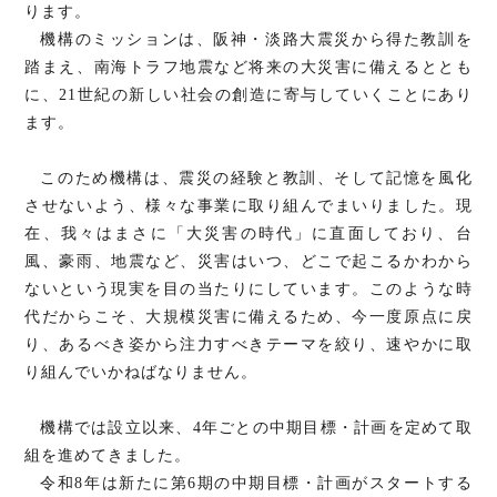
ります。
機構のミッションは、阪神・淡路大震災から得た教訓を
踏まえ、南海トラフ地震など将来の大災害に備えるととも
に、21世紀の新しい社会の創造に寄与していくことにあり
ます。
このため機構は、震災の経験と教訓、そして記憶を風化
させないよう、様々な事業に取り組んでまいりました。現
在、我々はまさに「大災害の時代」に直面しており、台
風、豪雨、地震など、災害はいつ、どこで起こるかわから
ないという現実を目の当たりにしています。このような時
代だからこそ、大規模災害に備えるため、今一度原点に戻
り、あるべき姿から注力すべきテーマを絞り、速やかに取
り組んでいかねばなりません。
機構では設立以来、4年ごとの中期目標・計画を定めて取
組を進めてきました。
令和8年は新たに第6期の中期目標・計画がスタートする