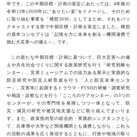
年です。この中期目標・計画の策定にあたっては、4年後の
令和12年(2030年)に“ありたい姿”をイメージし、そのため
に取り組む事業を「構想2030」としてまとめ、それをバッ
クキャストする形で中期目標・計画を策定しました。構想
の基本コンセプトは「記憶を力に未来を創る～機関連携で
挑む大災害への備え～」です。
この新たな中期目標・計画に基づいて、巨大災害への備
えや共生社会づくりに関する政策研究を行う「研究戦略セ
ンター」、災害ミュージアムでの迫力ある展示と実践的な
防災研究や防災人材育成を行う「人と防災未来センタ
ー」、災害等に起因するトラウマ・PTSDの研修・調査研究
や相談・診察などを行う「こころのケアセンター」の3つの
センターが、その専門性を発揮しつつ一体となって、防
災・減災の研究や被災地支援などに取り組んでまいりま
す。また、政策指向型の総合的・実践的シンクタンクとし
て、兵庫県や大学など関係機関とも連携しながら、これら
の活動の成果を広く発信するとともに、行政や地域の取り