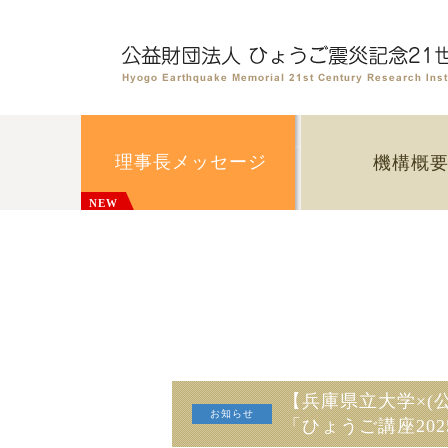
理事長メッセージ
機構概
NEW
【兵庫県立大学×(
「ひょうご講座20