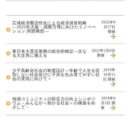
2022年9
広域経済圏活性化による経済成長戦略
―2025年大阪・国際万博に向けたイノベー
月27日
ション 関西構想―
開催
2022年2月9日
東日本大震災復興の総合的検証―次な
る大災害に備える
開催
2019年
少子高齢化社会の制度設計～年齢で人生を区
別しない社会並びに子供を生み育てやすい社
10月11
会の実現に向けて～
日 開催
2019年6
地域コミュニティの防災力の向上シンポジ
ウム－みんなが＜助かる社会＞の構築をめ
月3日 開
ざして－
催